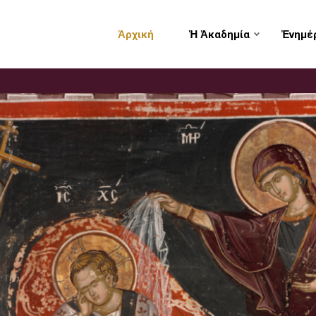
Ἀρχική
Ἡ Ἀκαδημία
Ἐνημέ