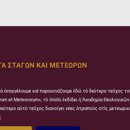
Α ΣΤΑΓΩΝ ΚΑΙ ΜΕΤΕΩΡΩΝ
ὰ ἀναγγέλουμε καὶ παρουσιάζουμε ἐδῶ τὸ δεύτερο τεῦχος τ
orum et Meteororum», τὸ ὁποῖο ἐκδίδει ἡ Ἀκαδημία Θεολογικ
δεύτερο αὐτὸ τεῦχος διανοίγει νέες ἀτραποὺς στὶς μετεωρικ
.