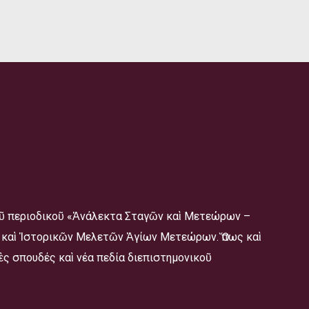
οῦ περιοδικοῦ «Ἀνάλεκτα Σταγῶν καὶ Μετεώρων –
ῶν καὶ Ἱστορικῶν Μελετῶν Ἁγίων Μετεώρων. Ὅπως καὶ
ὲς σπουδές καὶ νέα πεδία διεπιστημονικοῦ