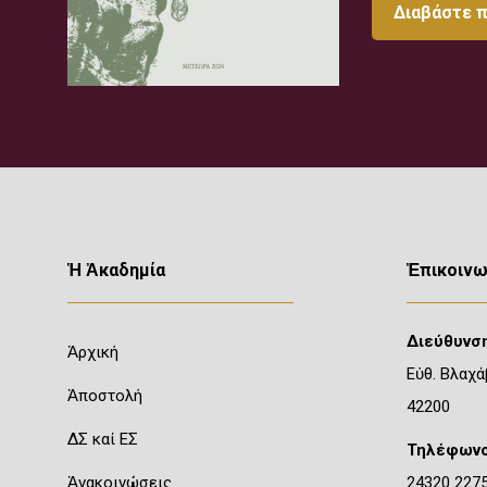
Διαβάστε 
Ἡ Ἀκαδημία
Ἐπικοινω
Διεύθυνση
Ἀρχική
Εὐθ. Βλαχά
Ἀποστολή
42200
ΔΣ καί ΕΣ
Τηλέφωνο
Ἀνακοινώσεις
24320 227