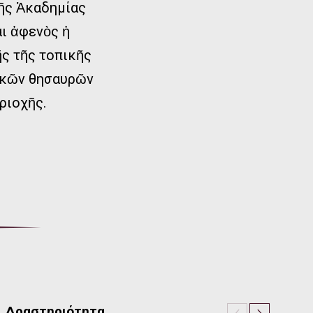
τῆς Ἀκαδημίας
ι ἀφενὸς ἡ
ῆς τῆς τοπικῆς
νικῶν θησαυρῶν
ριοχῆς.
Δραστηριότητα