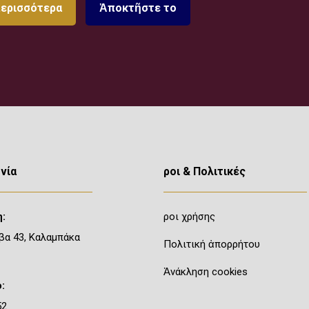
περισσότερα
Ἀποκτῆστε το
νία
Ὅροι & Πολιτικές
:
Ὅροι χρήσης
βα 43, Καλαμπάκα
Πολιτική ἀπορρήτου
Ἀνάκληση cookies
:
52