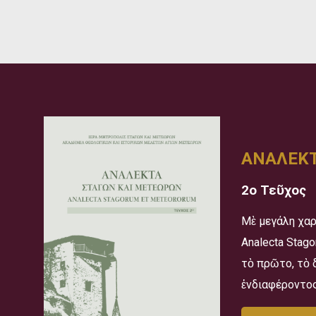
ΑΝΑΛΕΚΤ
2ο Τεῦχος
Μὲ μεγάλη χαρ
Analecta Stag
τὸ πρῶτο, τὸ 
ἐνδιαφέροντος