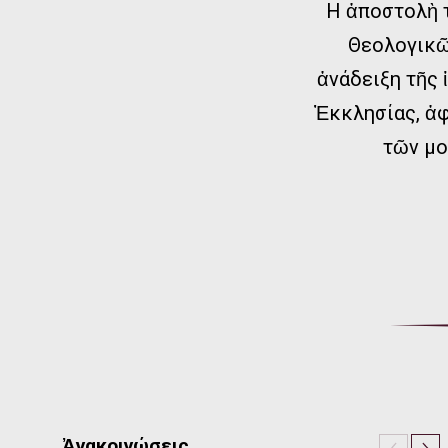
Η ἀποστολὴ τ
Θεολογικῶ
ἀνάδειξη τῆς 
Ἐκκλησίας, ἀφ
τῶν μο
Ἀνακοινώσεις