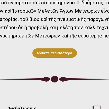
οῦ πνευματικοῦ καὶ ἐπιστημονικοῦ ἱδρύματος, 
ν καὶ Ἱστορικῶν Μελετῶν Ἁγίων Μετεώρων εἶνα
ἱστορίας, τοῦ βίου καὶ τῆς πνευματικῆς παραγωγ
ετέρου δὲ ἡ προβολὴ καὶ μελέτη τῶν καλλιτεχ
ναστηρίων τῶν Μετεώρων καὶ τῆς εὐρύτερης πε
Μάθετε περισσότερα
Ἐκδηλώσεις