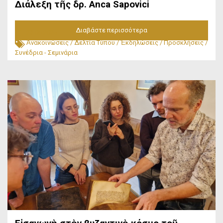
Διάλεξη τῆς δρ. Anca Sapovici
Διαβάστε περισσότερα
23.05.2026
Ἀνακοινώσεις
/
Δελτία Τύπου
/
Ἐκδηλώσεις
/
Προσκλήσεις
/
Συνέδρια - Σεμινάρια