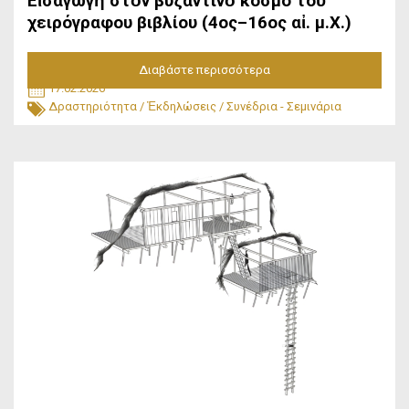
Εἰσαγωγὴ στὸν βυζαντινὸ κόσμο τοῦ
χειρόγραφου βιβλίου (4ος–16ος αἰ. μ.Χ.)
Διαβάστε περισσότερα
17.02.2026
Δραστηριότητα
/
Ἐκδηλώσεις
/
Συνέδρια - Σεμινάρια