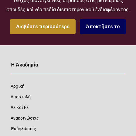
τεῦχος διανοίγει νέες ἀτραποὺς στὶς μετεωρικὲς
σπουδές καὶ νέα πεδία διεπιστημονικοῦ ἐνδιαφέροντος.
Διαβάστε περισσότερα
Ἀποκτῆστε το
Ἡ Ἀκαδημία
Ἀρχική
Ἀποστολή
ΔΣ καί ΕΣ
Ἀνακοινώσεις
Ἐκδηλώσεις