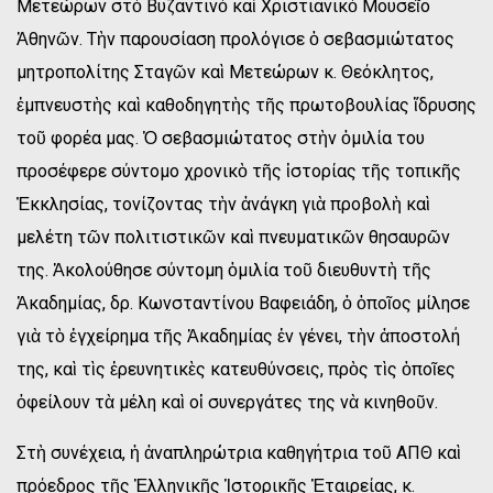
Μετεώρων στὸ Βυζαντινὸ καὶ Χριστιανικὸ Μουσεῖο
Ἀθηνῶν. Τὴν παρουσίαση προλόγισε ὁ σεβασμιώτατος
μητροπολίτης Σταγῶν καὶ Μετεώρων κ. Θεόκλητος,
ἐμπνευστὴς καὶ καθοδηγητὴς τῆς πρωτοβουλίας ἵδρυσης
τοῦ φορέα μας. Ὁ σεβασμιώτατος στὴν ὁμιλία του
προσέφερε σύντομο χρονικὸ τῆς ἱστορίας τῆς τοπικῆς
Ἐκκλησίας, τονίζοντας τὴν ἀνάγκη γιὰ προβολὴ καὶ
μελέτη τῶν πολιτιστικῶν καὶ πνευματικῶν θησαυρῶν
της. Ἀκολούθησε σύντομη ὁμιλία τοῦ διευθυντὴ τῆς
Ἀκαδημίας, δρ. Κωνσταντίνου Βαφειάδη, ὁ ὁποῖος μίλησε
γιὰ τὸ ἐγχείρημα τῆς Ἀκαδημίας ἐν γένει, τὴν ἀποστολή
της, καὶ τὶς ἐρευνητικὲς κατευθύνσεις, πρὸς τὶς ὁποῖες
ὀφείλουν τὰ μέλη καὶ οἱ συνεργάτες της νὰ κινηθοῦν.
Στὴ συνέχεια, ἡ ἀναπληρώτρια καθηγήτρια τοῦ ΑΠΘ καὶ
πρόεδρος τῆς Ἑλληνικῆς Ἱστορικῆς Ἑταιρείας, κ.