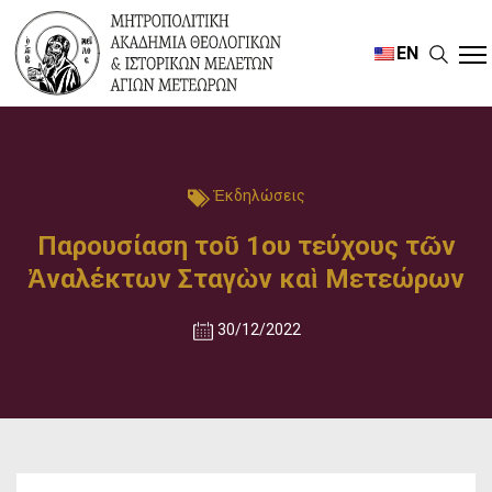
EN
Ἐκδηλώσεις
Παρουσίαση τοῦ 1ου τεύχους τῶν
Ἀναλέκτων Σταγὼν καὶ Μετεώρων
30/12/2022