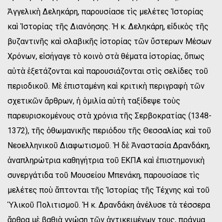
Ἀγγελικὴ Δεληκάρη, παρουσίασε τὶς μελέτες Ἱστορίας
καὶ Ἱστορίας τῆς Διανόησης. Ἡ κ. Δεληκάρη, εἰδικὸς τῆς
βυζαντινῆς καὶ σλαβικῆς ἱστορίας τῶν ὕστερων Μέσων
Χρόνων, εἰσήγαγε τὸ κοινὸ στὰ θέματα ἱστορίας, ὅπως
αὐτὰ ἐξετάζονται καὶ παρουσιάζονται στὶς σελίδες τοῦ
περιοδικοῦ. Μὲ ἐπισταμένη καὶ κριτικὴ περιγραφὴ τῶν
σχετικῶν ἄρθρων, ἡ ὁμιλία αὐτὴ ταξίδεψε τοὺς
παρευρισκομένους στὰ χρόνια τῆς Σερβοκρατίας (1348-
1372), τῆς ὀθωμανικῆς περιόδου τῆς Θεσσαλίας καὶ τοῦ
Νεοελληνικοῦ Διαφωτισμοῦ. Ἡ δὲ Ἀναστασία Δρανδάκη,
ἀναπληρώτρια καθηγήτρια τοῦ ΕΚΠΑ καὶ ἐπιστημονικὴ
συνεργάτιδα τοῦ Μουσείου Μπενάκη, παρουσίασε τὶς
μελέτες ποὺ ἅπτονται τῆς Ἱστορίας τῆς Τέχνης καὶ τοῦ
Ὑλικοῦ Πολιτισμοῦ. Ἡ κ. Δρανδάκη ἀνέλυσε τὰ τέσσερα
ἄρθρα μὲ βαθιὰ γνώση τῶν ἀντικειμένων τους, πράγμα