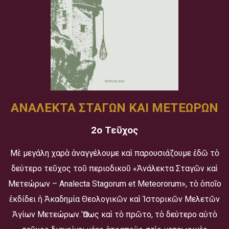
ΑΝΑΛΕΚΤΑ ΣΤΑΓΩΝ ΚΑΙ ΜΕΤΕΩΡΩΝ
2ο Τεῦχος
Μὲ μεγάλη χαρὰ ἀναγγέλουμε καὶ παρουσιάζουμε ἐδῶ τὸ
δεύτερο τεῦχος τοῦ περιοδικοῦ «Ἀνάλεκτα Σταγῶν καὶ
Μετεώρων – Analecta Stagorum et Meteororum», τὸ ὁποῖο
ἐκδίδει ἡ Ἀκαδημία Θεολογικῶν καὶ Ἱστορικῶν Μελετῶν
Ἁγίων Μετεώρων. Ὅπως καὶ τὸ πρῶτο, τὸ δεύτερο αὐτὸ