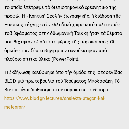
τὸ ὁποῖο ἐπέτρεψε τὸ διεπιστημονικὸ ἐρευνητικό της
προφίλ. Ἡ «Κρητικὴ Σχολὴ» ζωγραφικῆς, ἡ διάδοση τῆς
Ρωσικῆς τέχνης στὸν ἑλλαδικὸ χῶρο καὶ ὁ πολιτισμός
τοῦ ὑφάσματος στὴν ὀθωμανικὴ Τρίκκη ἦταν τὰ θέματα
ποὺ θίχτηκαν σὲ αὐτὸ τὸ μέρος τῆς παρουσίασης. Οἱ
ὁμιλίες τῶν δύο καθηγητριῶν συνοδεύτηκαν ἀπὸ
πλούσιο ὀπτικὸ ὑλικὸ (PowerPoint).
Ἡ ἐκδήλωση καλύφθηκε ἀπὸ τὴν ὁμάδα τῆς ἰστοσελίδας
BLOD, μιὰ πρωτοβουλία τοῦ Ἱδρύματος Μποδοσάκη. Τὸ
βίντεο εἶναι διαθέσιμο στὸν παρακάτω σύνδεσμο:
https://www.blod.gr/lectures/analekta-stagon-kai-
meteoron/