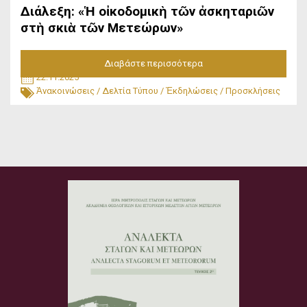
Διάλεξη: «Ἡ οἰκοδομικὴ τῶν ἀσκηταριῶν
στὴ σκιὰ τῶν Μετεώρων»
Διαβάστε περισσότερα
22.11.2025
Ἀνακοινώσεις
/
Δελτία Τύπου
/
Ἐκδηλώσεις
/
Προσκλήσεις