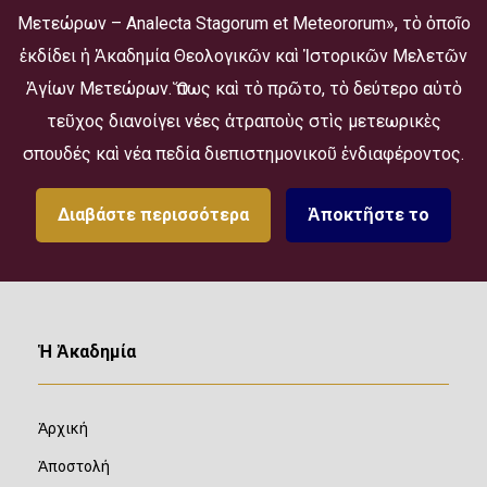
Μετεώρων – Analecta Stagorum et Meteororum», τὸ ὁποῖο
ἐκδίδει ἡ Ἀκαδημία Θεολογικῶν καὶ Ἱστορικῶν Μελετῶν
Ἁγίων Μετεώρων. Ὅπως καὶ τὸ πρῶτο, τὸ δεύτερο αὐτὸ
τεῦχος διανοίγει νέες ἀτραποὺς στὶς μετεωρικὲς
σπουδές καὶ νέα πεδία διεπιστημονικοῦ ἐνδιαφέροντος.
Διαβάστε περισσότερα
Ἀποκτῆστε το
Ἡ Ἀκαδημία
Ἀρχική
Ἀποστολή