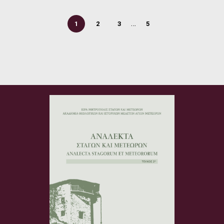
…
1
2
3
5