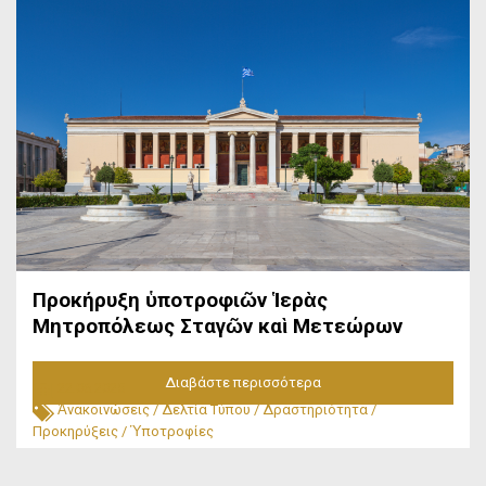
Προκήρυξη ὑποτροφιῶν Ἱερὰς
Μητροπόλεως Σταγῶν καὶ Μετεώρων
Διαβάστε περισσότερα
22.06.2025
Ἀνακοινώσεις
/
Δελτία Τύπου
/
Δραστηριότητα
/
Προκηρύξεις
/
Ὑποτροφίες