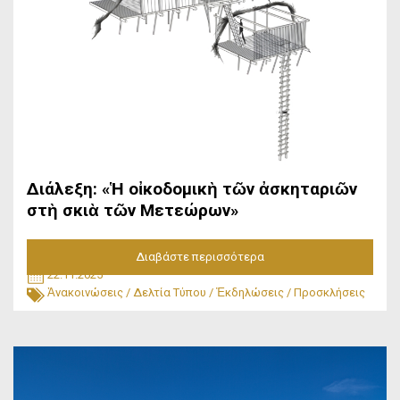
Διάλεξη: «Ἡ οἰκοδομικὴ τῶν ἀσκηταριῶν
στὴ σκιὰ τῶν Μετεώρων»
Διαβάστε περισσότερα
22.11.2025
Ἀνακοινώσεις
/
Δελτία Τύπου
/
Ἐκδηλώσεις
/
Προσκλήσεις