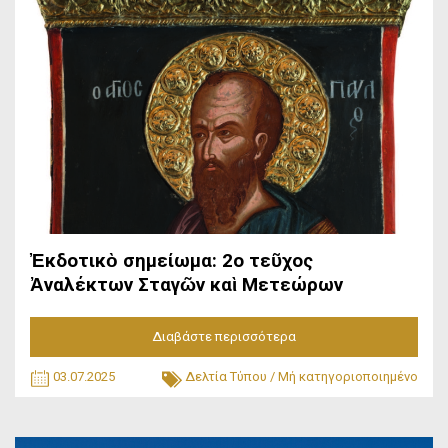
Ἐκδοτικὸ σημείωμα: 2ο τεῦχος
Ἀναλέκτων Σταγῶν καὶ Μετεώρων
Διαβάστε περισσότερα
03.07.2025
Δελτία Τύπου
/
Μή κατηγοριοποιημένο