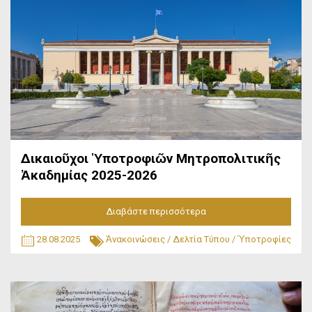
Δικαιοῦχοι Ὑποτροφιῶν Μητροπολιτικῆς
Ἀκαδημίας 2025-2026
Διαβάστε περισσότερα
28.08.2025
Ἀνακοινώσεις
/
Δελτία Τύπου
/
Ὑποτροφίες