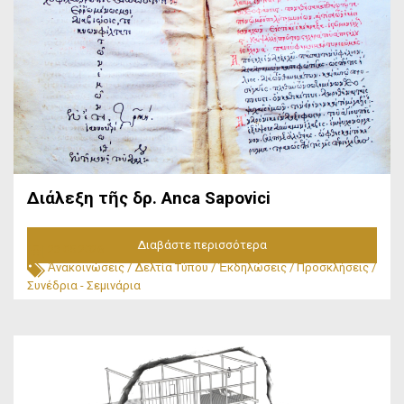
Διάλεξη τῆς δρ. Anca Sapovici
Διαβάστε περισσότερα
23.05.2026
Ἀνακοινώσεις
/
Δελτία Τύπου
/
Ἐκδηλώσεις
/
Προσκλήσεις
/
Συνέδρια - Σεμινάρια