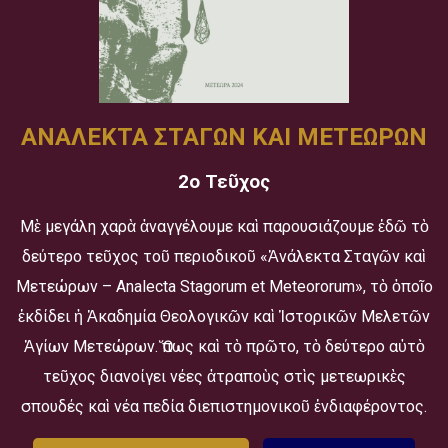
ΑΝΑΛΕΚΤΑ ΣΤΑΓΩΝ ΚΑΙ ΜΕΤΕΩΡΩΝ
2ο Τεῦχος
Μὲ μεγάλη χαρὰ ἀναγγέλουμε καὶ παρουσιάζουμε ἐδῶ τὸ
δεύτερο τεῦχος τοῦ περιοδικοῦ «Ἀνάλεκτα Σταγῶν καὶ
Μετεώρων – Analecta Stagorum et Meteororum», τὸ ὁποῖο
ἐκδίδει ἡ Ἀκαδημία Θεολογικῶν καὶ Ἱστορικῶν Μελετῶν
Ἁγίων Μετεώρων. Ὅπως καὶ τὸ πρῶτο, τὸ δεύτερο αὐτὸ
τεῦχος διανοίγει νέες ἀτραποὺς στὶς μετεωρικὲς
σπουδές καὶ νέα πεδία διεπιστημονικοῦ ἐνδιαφέροντος.