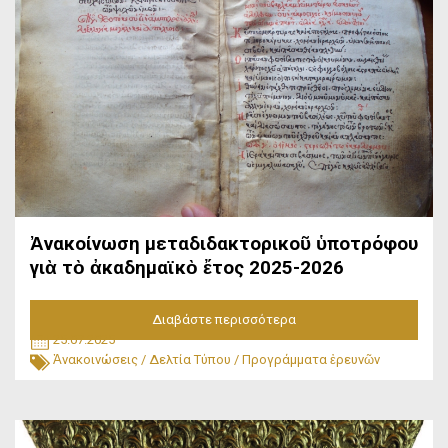
Ἀνακοίνωση μεταδιδακτορικοῦ ὑποτρόφου
γιὰ τὸ ἀκαδημαϊκὸ ἔτος 2025-2026
Διαβάστε περισσότερα
25.07.2025
Ἀνακοινώσεις
/
Δελτία Τύπου
/
Προγράμματα ἐρευνῶν