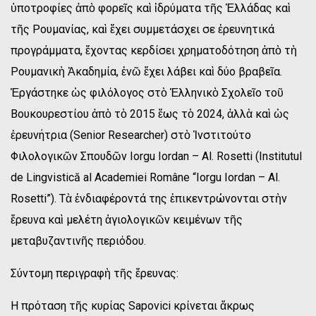
ὑποτροφίες ἀπὸ φορεῖς καὶ ἱδρύματα τῆς Ἑλλάδας καὶ
τῆς Ρουμανίας, καὶ ἔχει συμμετάσχει σε ἐρευνητικά
προγράμματα, ἔχοντας κερδίσει χρηματοδότηση ἀπὸ τὴ
Ρουμανικὴ Ἀκαδημία, ἐνῶ ἔχει λάβει καὶ δύο βραβεῖα.
Ἐργάστηκε ὡς φιλόλογος στὸ Ἑλληνικὸ Σχολεῖο τοῦ
Βουκουρεστίου ἀπὸ τὸ 2015 ἕως τὸ 2024, ἀλλὰ καὶ ὡς
ἐρευνήτρια (Senior Researcher) στὸ Ἰνστιτούτο
Φιλολογικῶν Σπουδῶν Iorgu Iordan – Al. Rosetti (Institutul
de Lingvistică al Academiei Române “Iorgu Iordan – Al.
Rosetti”). Τὰ ἐνδιαφέροντά της ἐπικεντρώνονται στὴν
ἔρευνα καὶ μελέτη ἁγιολογικῶν κειμένων τῆς
μεταβυζαντινῆς περιόδου.
Σύντομη περιγραφὴ τῆς ἔρευνας:
Η πρόταση τῆς κυρίας Sapovici κρίνεται ἄκρως