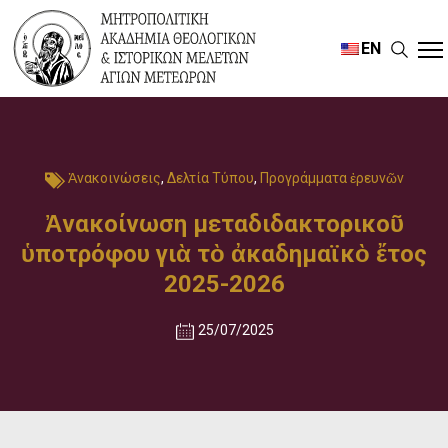
EN
Ἀνακοινώσεις
,
Δελτία Τύπου
,
Προγράμματα ἐρευνῶν
Ἀνακοίνωση μεταδιδακτορικοῦ
ὑποτρόφου γιὰ τὸ ἀκαδημαϊκὸ ἔτος
2025-2026
25/07/2025