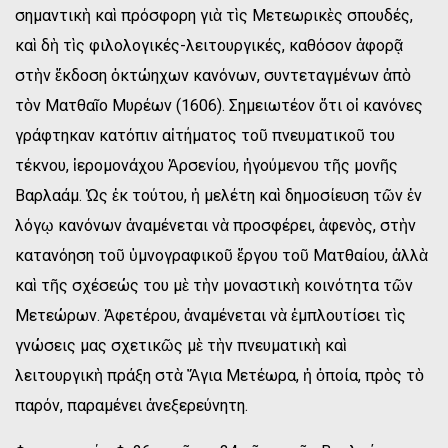
σημαντικὴ καὶ πρόσφορη γιὰ τὶς Μετεωρικὲς σπουδές,
καὶ δὴ τὶς φιλολογικές-λειτουργικές, καθόσον ἀφορᾷ
στὴν ἔκδοση ὀκτώηχων κανόνων, συντεταγμένων ἀπὸ
τὸν Ματθαῖο Μυρέων (1606). Σημειωτέον ὅτι οἱ κανόνες
γράφτηκαν κατόπιν αἰτήματος τοῦ πνευματικοῦ του
τέκνου, ἱερομονάχου Ἀρσενίου, ἡγούμενου τῆς μονῆς
Βαρλαάμ. Ὡς ἐκ τούτου, ἡ μελέτη καὶ δημοσίευση τῶν ἐν
λόγῳ κανόνων ἀναμένεται νὰ προσφέρει, ἀφενὸς, στὴν
κατανόηση τοῦ ὑμνογραφικοῦ ἔργου τοῦ Ματθαίου, ἀλλὰ
καὶ τῆς σχέσεώς του μὲ τὴν μοναστικὴ κοινότητα τῶν
Μετεώρων. Ἀφετέρου, ἀναμένεται νὰ ἐμπλουτίσει τὶς
γνώσεις μας σχετικῶς μὲ τὴν πνευματικὴ καὶ
λειτουργικὴ πράξη στὰ Ἅγια Μετέωρα, ἡ ὁποία, πρὸς τὸ
παρόν, παραμένει ἀνεξερεύνητη.