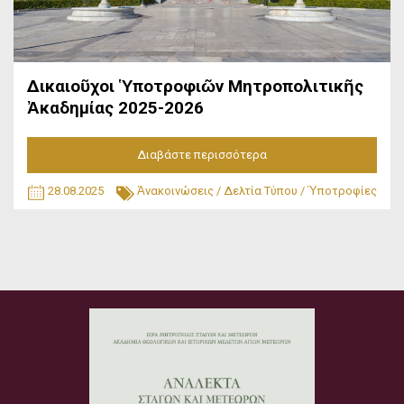
Δικαιοῦχοι Ὑποτροφιῶν Μητροπολιτικῆς
Ἀκαδημίας 2025-2026
Διαβάστε περισσότερα
28.08.2025
Ἀνακοινώσεις
/
Δελτία Τύπου
/
Ὑποτροφίες