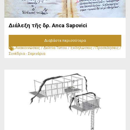
Διάλεξη τῆς δρ. Anca Sapovici
Διαβάστε περισσότερα
23.05.2026
Ἀνακοινώσεις
/
Δελτία Τύπου
/
Ἐκδηλώσεις
/
Προσκλήσεις
/
Συνέδρια - Σεμινάρια