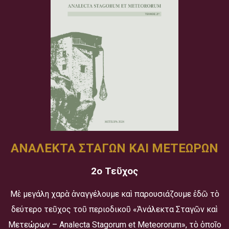
ΑΝΑΛΕΚΤΑ ΣΤΑΓΩΝ ΚΑΙ ΜΕΤΕΩΡΩΝ
2ο Τεῦχος
Μὲ μεγάλη χαρὰ ἀναγγέλουμε καὶ παρουσιάζουμε ἐδῶ τὸ
δεύτερο τεῦχος τοῦ περιοδικοῦ «Ἀνάλεκτα Σταγῶν καὶ
Μετεώρων – Analecta Stagorum et Meteororum», τὸ ὁποῖο