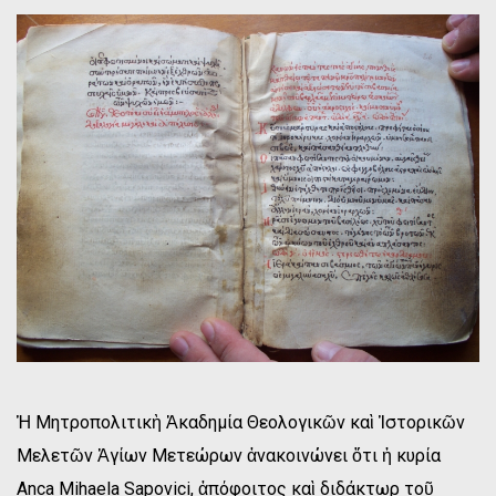
Ἡ Μητροπολιτικὴ Ἀκαδημία Θεολογικῶν καὶ Ἱστορικῶν
Μελετῶν Ἁγίων Μετεώρων ἀνακοινώνει ὅτι ἡ κυρία
Anca Mihaela Sapovici, ἀπόφοιτος καὶ διδάκτωρ τοῦ