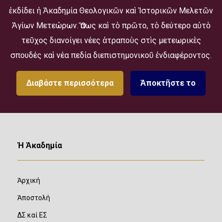
ἐκδίδει ἡ Ἀκαδημία Θεολογικῶν καὶ Ἱστορικῶν Μελετῶν
Ἁγίων Μετεώρων. Ὅπως καὶ τὸ πρῶτο, τὸ δεύτερο αὐτὸ
τεῦχος διανοίγει νέες ἀτραποὺς στὶς μετεωρικὲς
σπουδές καὶ νέα πεδία διεπιστημονικοῦ ἐνδιαφέροντος.
Διαβάστε περισσότερα
Ἀποκτῆστε το
Ἡ Ἀκαδημία
Ἀρχική
Ἀποστολή
ΔΣ καί ΕΣ