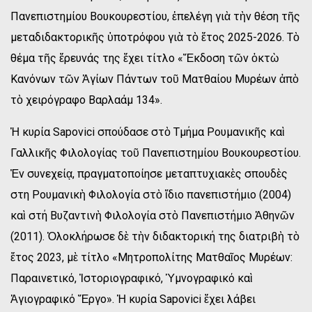
Πανεπιστημίου Βουκουρεστίου, ἐπελέγη γιὰ τὴν θέση τῆς
μεταδιδακτορικῆς ὑποτρόφου γιὰ τὸ ἔτος 2025-2026. Τὸ
θέμα τῆς ἔρευνάς της ἔχει τίτλο «Ἔκδοση τῶν ὀκτὼ
Κανόνων τῶν Ἁγίων Πάντων τοῦ Ματθαίου Μυρέων ἀπὸ
τὸ χειρόγραφο Βαρλαάμ 134».
Ἡ κυρία Sapovici σπούδασε στὸ Τμήμα Ρουμανικῆς καὶ
Γαλλικῆς Φιλολογίας τοῦ Πανεπιστημίου Βουκουρεστίου.
Ἐν συνεχείᾳ, πραγματοποίησε μεταπτυχιακὲς σπουδὲς
στη Ρουμανικὴ Φιλολογία στὸ ἴδιο πανεπιστήμιο (2004)
καὶ στή Βυζαντινὴ Φιλολογία στὸ Πανεπιστήμιο Ἀθηνῶν
(2011). Ὁλοκλήρωσε δὲ τὴν διδακτορική της διατριβὴ τὸ
ἔτος 2023, μὲ τίτλο «Μητροπολίτης Ματθαῖος Μυρέων:
Παραινετικό, Ἰστοριογραφικό, Ὑμνογραφικό καὶ
Ἁγιογραφικό Ἔργο». Ἡ κυρία Sapovici ἔχει λάβει