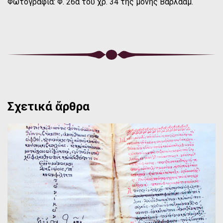
Φωτογραφία: Φ. 26α τοῦ χρ. 34 τῆς μονῆς Βαρλαάμ.
Σχετικά ἄρθρα