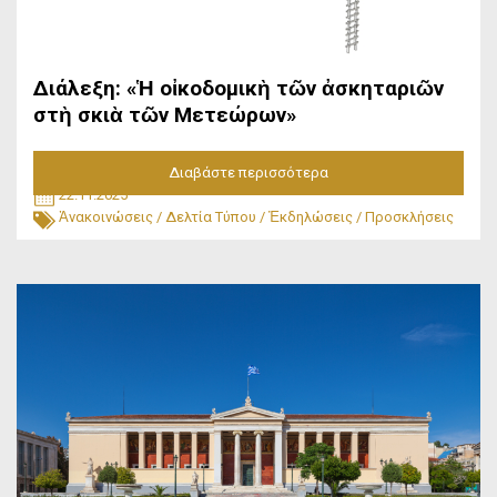
Διάλεξη: «Ἡ οἰκοδομικὴ τῶν ἀσκηταριῶν
στὴ σκιὰ τῶν Μετεώρων»
Διαβάστε περισσότερα
22.11.2025
Ἀνακοινώσεις
/
Δελτία Τύπου
/
Ἐκδηλώσεις
/
Προσκλήσεις