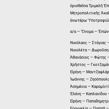
ὁρισθεῖσα Τριμελῆ Ἐ
Μητροπολιτικῆς Ἀκαδ
ἀνωτέρω Ὑποτροφιῶν κ
α/α — Ὄνομα — Ἐπών
Νικόλαος — Στάγιας —
Νικολέτα — Δωροῦση 
Ἀθανάσιος — Φώτης —
Χρῆστος — Γκοτζαμάν
Εἰρήνη — Μαντζαφλάρ
Ἰωάννης — Ζησόπουλο
Ἀσημένια — Καραμίντζ
Ἑλένη — Καπλανίδου 
Εἰρήνη — Παπαδημητρ
Εὐαγγελία — Παππᾶ —