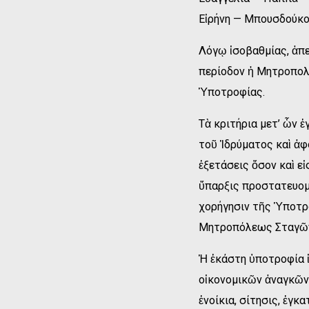
Εἰρήνη — Μπουσδούκο
Λόγῳ ἰσοβαθμίας, ἀπ
περίοδον ἡ Μητροπολ
Ὑποτροφίας.
Τὰ κριτήρια μετ’ ὧν
τοῦ Ἱδρύματος καὶ ἀ
ἐξετάσεις ὅσον καὶ ε
ὕπαρξις προστατευομέ
χορήγησιν τῆς Ὑποτρ
Μητροπόλεως Σταγῶν
Ἡ ἑκάστη ὑποτροφία ἰ
οἰκονομικῶν ἀναγκῶν
ἐνοίκια, σίτησις, ἐγκ