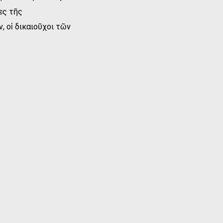
ες τῆς
 οἱ δικαιοῦχοι τῶν