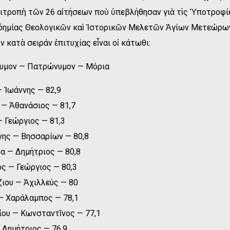
πιτροπὴ τῶν 26 αἰτήσεων ποὺ ὑπεβλήθησαν γιὰ τὶς Ὑποτροφί
ημίας Θεολογικῶν καὶ Ἱστορικῶν Μελετῶν Ἁγίων Μετεώρων,
ατὰ σειράν ἐπιτυχίας εἶναι οἱ κάτωθι:
υμον — Πατρώνυμον — Μόρια
 Ἰωάννης — 82,9
— Ἀθανάσιος — 81,7
 Γεώργιος — 81,3
ης — Βησσαρίων — 80,8
α — Δημήτριος — 80,8
ς — Γεώργιος — 80,3
ιου — Ἀχιλλεύς — 80
— Χαράλαμπος — 78,1
ίου — Κωνσταντῖνος — 77,1
 Δημήτριος — 76,9