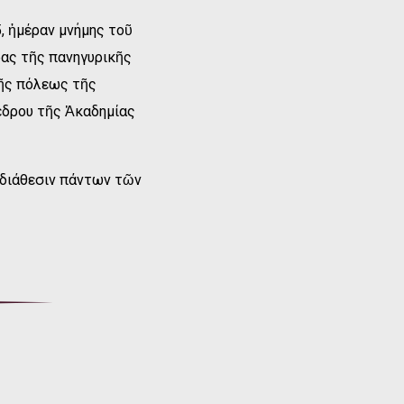
, ἡμέραν μνήμης τοῦ
ας τῆς πανηγυρικῆς
τῆς πόλεως τῆς
έδρου τῆς Ἀκαδημίας
 διάθεσιν πάντων τῶν