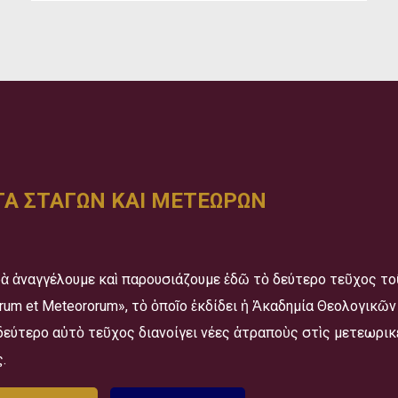
Α ΣΤΑΓΩΝ ΚΑΙ ΜΕΤΕΩΡΩΝ
ὰ ἀναγγέλουμε καὶ παρουσιάζουμε ἐδῶ τὸ δεύτερο τεῦχος τ
orum et Meteororum», τὸ ὁποῖο ἐκδίδει ἡ Ἀκαδημία Θεολογικ
δεύτερο αὐτὸ τεῦχος διανοίγει νέες ἀτραποὺς στὶς μετεωρικ
.