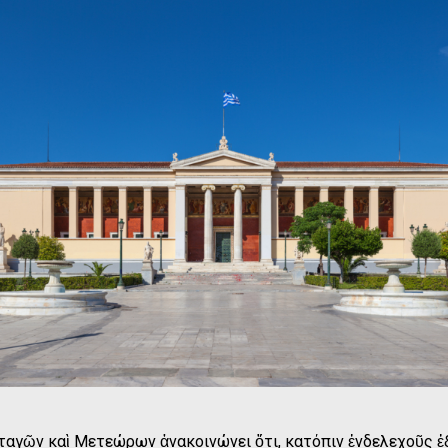
ταγῶν καὶ Μετεώρων ἀνακοινώνει ὅτι, κατόπιν ἐνδελεχοῦς 