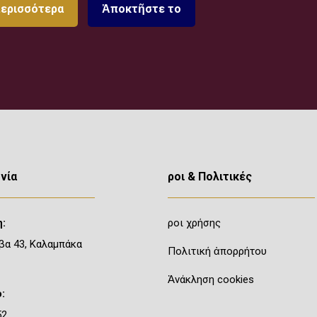
περισσότερα
Ἀποκτῆστε το
νία
Ὅροι & Πολιτικές
:
Ὅροι χρήσης
βα 43, Καλαμπάκα
Πολιτική ἀπορρήτου
Ἀνάκληση cookies
:
52