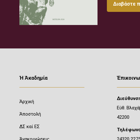
Διαβάστε 
Ἡ Ἀκαδημία
Ἐπικοινω
Διεύθυνση
Ἀρχική
Εὐθ. Βλαχά
Ἀποστολή
42200
ΔΣ καί ΕΣ
Τηλέφωνο
Ἀνακοινώσεις
24320 227