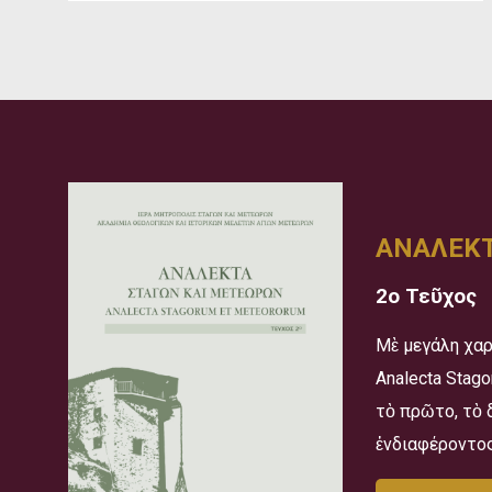
ΑΝΑΛΕΚΤ
2ο Τεῦχος
Μὲ μεγάλη χαρ
Analecta Stag
τὸ πρῶτο, τὸ 
ἐνδιαφέροντος