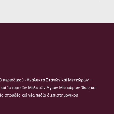
οῦ περιοδικοῦ «Ἀνάλεκτα Σταγῶν καὶ Μετεώρων –
ῶν καὶ Ἱστορικῶν Μελετῶν Ἁγίων Μετεώρων. Ὅπως καὶ
ὲς σπουδές καὶ νέα πεδία διεπιστημονικοῦ