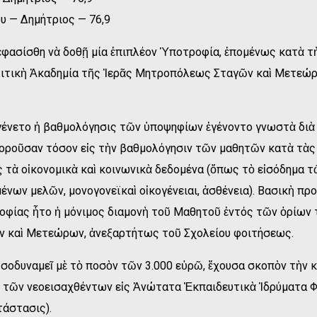
υ — Δημήτριος — 76,9
εφασίσθη νὰ δοθῇ μία ἐπιπλέον Ὑποτροφία, ἐπομένως κατὰ τ
ιτικὴ Ἀκαδημία τῆς Ἱερᾶς Μητροπόλεως Σταγῶν καὶ Μετεώρ
 ἐγένετο ἡ βαθμολόγησις τῶν ὑποψηφίων ἐγένοντο γνωστὰ δι
φοροῦσαν τόσον εἰς τὴν βαθμολόγησιν τῶν μαθητῶν κατὰ τὰς
ἰς τὰ οἰκονομικὰ καὶ κοινωνικὰ δεδομένα (ὅπως τὸ εἰσόδημα 
νων μελῶν, μονογονεϊκαὶ οἰκογένειαι, ἀσθένεια). Βασικὴ πρ
οφίας ἦτο ἡ μόνιμος διαμονὴ τοῦ Μαθητοῦ ἐντός τῶν ὁρίων 
 καὶ Μετεώρων, ἀνεξαρτήτως τοῦ Σχολείου φοιτήσεως.
σοδυναμεῖ μὲ τὸ ποσὸν τῶν 3.000 εὐρῶ, ἔχουσα σκοπὸν τὴν 
 τῶν νεοεισαχθέντων εἰς Ἀνώτατα Ἐκπαιδευτικὰ Ἰδρύματα 
ατάστασις).