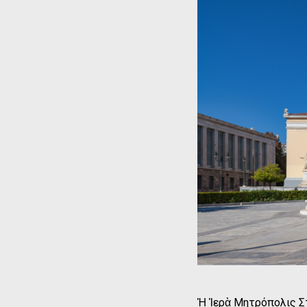
Ἡ Ἱερὰ Μητρόπολις Σ