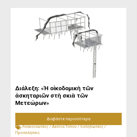
Διάλεξη: «Ἡ οἰκοδομικὴ τῶν
ἀσκηταριῶν στὴ σκιὰ τῶν
Μετεώρων»
Διαβάστε περισσότερα
22.11.2025
Ἀνακοινώσεις
/
Δελτία Τύπου
/
Ἐκδηλώσεις
/
Προσκλήσεις