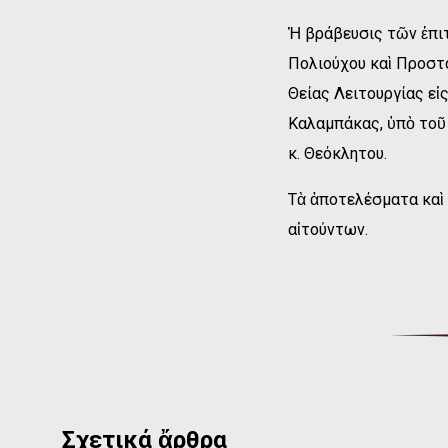
Ἡ βράβευσις τῶν ἐπι
Πολιούχου καὶ Προστ
Θείας Λειτουργίας ε
Καλαμπάκας, ὑπὸ τοῦ
κ. Θεόκλητου.
Τὰ ἀποτελέσματα καὶ 
αἰτούντων.
Σχετικά ἄρθρα