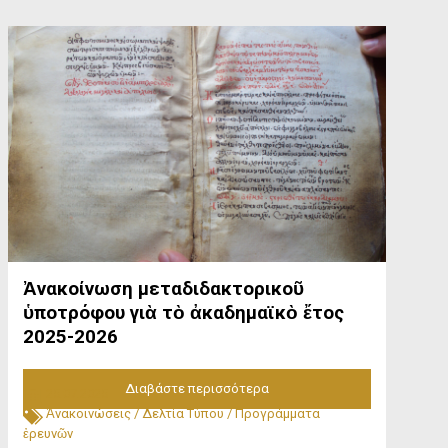
Ἀνακοίνωση μεταδιδακτορικοῦ
ὑποτρόφου γιὰ τὸ ἀκαδημαϊκὸ ἔτος
2025-2026
Διαβάστε περισσότερα
25.07.2025
Ἀνακοινώσεις
/
Δελτία Τύπου
/
Προγράμματα
ἐρευνῶν