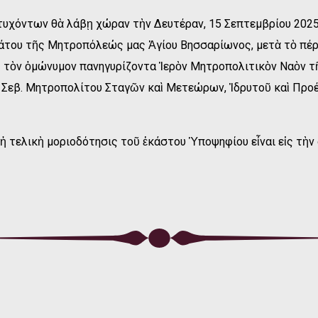
τυχόντων θὰ λάβῃ χώραν τὴν Δευτέραν, 15 Σεπτεμβρίου 2025
άτου τῆς Μητροπόλεώς μας Ἁγίου Βησσαρίωνος, μετὰ τὸ πέρ
ἰς τὸν ὁμώνυμον πανηγυρίζοντα Ἱερὸν Μητροπολιτικὸν Ναὸν 
 Σεβ. Μητροπολίτου Σταγῶν καὶ Μετεώρων, Ἰδρυτοῦ καὶ Προ
ἡ τελικὴ μοριοδότησις τοῦ ἑκάστου Ὑποψηφίου εἶναι εἰς τὴν