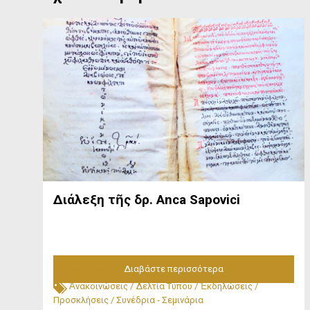
Διάλεξη τῆς δρ. Anca Sapovici
Διαβάστε περισσότερα
23.05.2026
Ἀνακοινώσεις
/
Δελτία Τύπου
/
Ἐκδηλώσεις
/
Προσκλήσεις
/
Συνέδρια - Σεμινάρια