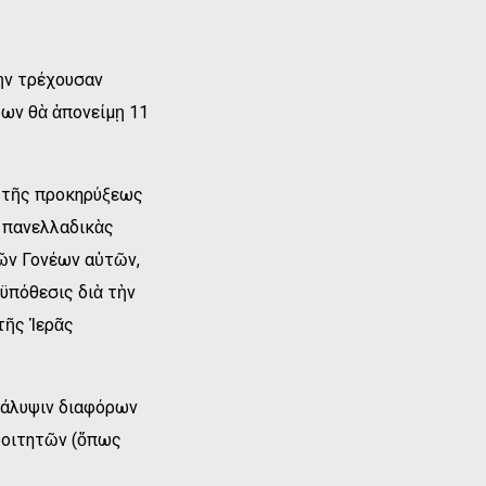
ὴν τρέχουσαν
ων θὰ ἀπονείμῃ 11
ὰ τῆς προκηρύξεως
 πανελλαδικὰς
τῶν Γονέων αὐτῶν,
οϋπόθεσις διὰ τὴν
τῆς Ἱερᾶς
κάλυψιν διαφόρων
Φοιτητῶν (ὅπως