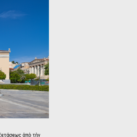
ἐξετάσεως ἀπὸ τὴν