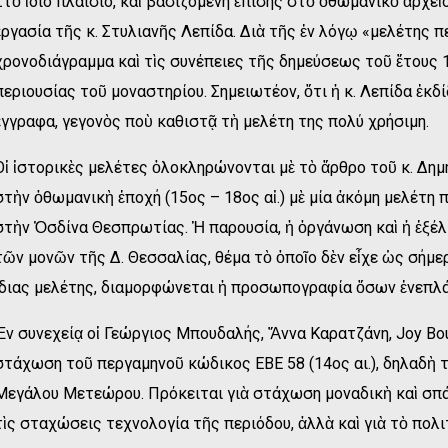
Στὸ ἴδιο πλαίσιο, καὶ βασιζόμενη ἐπίσης στὸ ὀθωμανικὸ ἀρχεῖ
ἐργασία τῆς κ. Στυλιανῆς Λεπίδα. Διὰ τῆς ἐν λόγῳ «μελέτης
χρονοδιάγραμμα καὶ τὶς συνέπειες τῆς δημεύσεως τοῦ ἔτους 
περιουσίας τοῦ μοναστηρίου. Σημειωτέον, ὅτι ἡ κ. Λεπίδα ἐκδί
ἔγγραφα, γεγονὸς ποὺ καθιστᾷ τὴ μελέτη της πολύ χρήσιμη.
Οἱ ἱστορικὲς μελέτες ὁλοκληρώνονται μὲ τὸ ἄρθρο τοῦ κ. Δημ
στὴν ὀθωμανικὴ ἐποχή (15ος – 18ος αἰ.) μὲ μία ἀκόμη μελέτη
στὴν Ὀσδίνα Θεσπρωτίας. Ἡ παρουσία, ἡ ὀργάνωση καὶ ἡ ἐξέλ
τῶν μονῶν τῆς Δ. Θεσσαλίας, θέμα τὸ ὁποῖο δὲν εἶχε ὡς σήμε
ἴδιας μελέτης, διαμορφώνεται ἡ προσωπογραφία ὅσων ἐνεπλ
Ἐν συνεχείᾳ οἱ Γεώργιος Μπουδαλής, Ἄννα Καρατζάνη, Joy Bo
στάχωση τοῦ περγαμηνοῦ κώδικος ΕΒΕ 58 (14ος αι.), δηλαδὴ 
Μεγάλου Μετεώρου. Πρόκειται γιὰ στάχωση μοναδικὴ καὶ σπάνι
τὶς σταχώσεις τεχνολογία τῆς περιόδου, ἀλλὰ καὶ γιὰ τὸ πολ