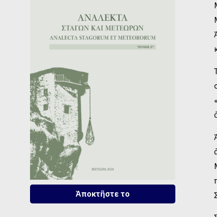
Ἀποκτῆστε το