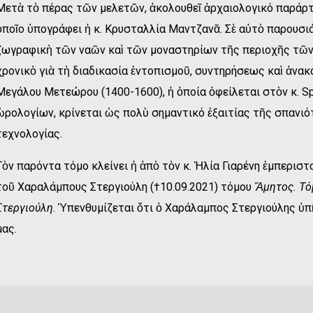
Μετὰ τὸ πέρας τῶν μελετῶν, ἀκολουθεῖ ἀρχαιολογικό παράρτ
ὁποῖο ὑπογράφει ἡ κ. Κρυσταλλία Μαντζανᾶ. Σὲ αὐτὸ παρουσι
ζωγραφικὴ τῶν ναῶν καὶ τῶν μοναστηρίων τῆς περιοχῆς τῶν Χ
χρονικὸ γιὰ τὴ διαδικασία ἐντοπισμοῦ, συντηρήσεως καὶ ἀνα
Μεγάλου Μετεώρου (1400-1600), ἡ ὁποία ὀφείλεται στὸν κ. Spi
ὡρολογίων, κρίνεται ὡς πολὺ σημαντικό ἐξαιτίας τῆς σπανιό
τεχνολογίας.
Τὸν παρόντα τόμο κλείνει ἡ ἀπὸ τὸν κ. Ἠλία Γιαρένη ἐμπερι
τοῦ Χαραλάμπους Στεργιούλη (†10.09.2021) τόμου
Ἄμητος. Τό
Στεργιούλη
. Ὑπενθυμίζεται ὅτι ὁ Χαράλαμπος Στεργιούλης ὑπ
μας.