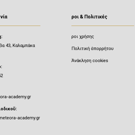
νία
Ὅροι & Πολιτικές
:
Ὅροι χρήσης
βα 43, Καλαμπάκα
Πολιτική ἀπορρήτου
Ἀνάκληση cookies
:
52
ora-academy.gr
ιοδικοῦ:
meteora-academy.gr