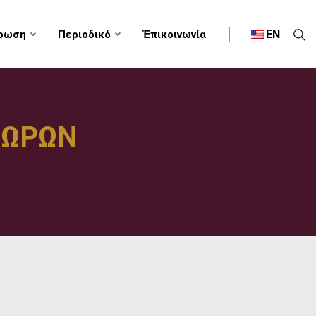
EN
ρωση
Περιοδικό
Ἐπικοινωνία
ΕΩΡΩΝ