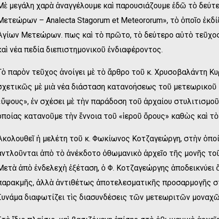
Μὲ μεγάλη χαρὰ ἀναγγέλουμε καὶ παρουσιάζουμε ἐδῶ τὸ δεύτ
Μετεώρων – Analecta Stagorum et Meteororum», τὸ ὁποῖο ἐκδ
Ἁγίων Μετεώρων. Ὅπως καὶ τὸ πρῶτο, τὸ δεύτερο αὐτὸ τεῦχος
καὶ νέα πεδία διεπιστημονικοῦ ἐνδιαφέροντος.
Τὸ παρὸν τεῦχος ἀνοίγει μὲ τὸ ἄρθρο τοῦ κ. Χρυσοβαλάντη Κυ
σχετικῶς μὲ μιὰ νέα διάσταση κατανοήσεως τοῦ μετεωρικοῦ 
«ὕψους», ἐν σχέσει μὲ τὴν παράδοση τοῦ ἀρχαίου στυλιτισμοῦ
ὁποίας κατανοῦμε τὴν ἔννοια τοῦ «ἱεροῦ ὄρους» καθὼς καὶ τὸ
Ἀκολουθεῖ ἡ μελέτη τοῦ κ. Φωκίωνος Κοτζαγεώργη, στὴν ὁποί
ἀντλοῦνται ἀπὸ τὸ ἀνέκδοτο ὀθωμανικὸ ἀρχεῖο τῆς μονῆς το
Μετὰ ἀπὸ ἐνδελεχὴ ἐξέταση, ὁ Φ. Κοτζαγεώργης ἀποδεικνύει ὅ
παρακμῆς, ἀλλὰ ἀντιθέτως ἀποτελεσματικῆς προσαρμογῆς στὰ
Συνάμα διαφωτίζει τὶς διασυνδέσεις τῶν μετεωριτῶν μοναχῶ