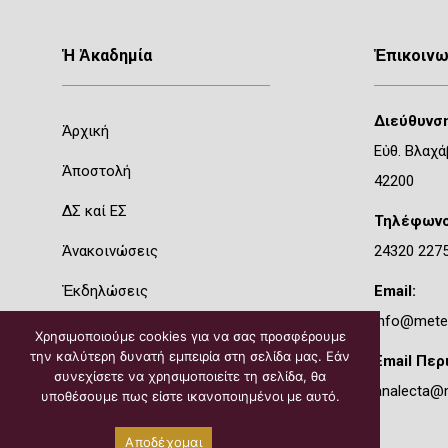
Ἡ Ἀκαδημία
Ἐπικοινω
Διεύθυνση
Ἀρχική
Εὐθ. Βλαχά
Ἀποστολή
42200
ΔΣ καί ΕΣ
Τηλέφωνο
Ἀνακοινώσεις
24320 227
Ἐκδηλώσεις
Email:
info@mete
Δραστηριότητα
Χρησιμοποιούμε cookies για να σας προσφέρουμε
την καλύτερη δυνατή εμπειρία στη σελίδα μας. Εάν
Email Περ
Περιοδικό
συνεχίσετε να χρησιμοποιείτε τη σελίδα, θα
analecta@
υποθέσουμε πως είστε ικανοποιημένοι με αυτό.
Ἐπικοινωνία
Αποδέχομαι