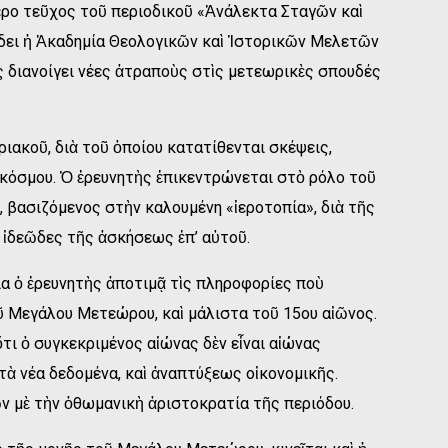
ερο τεῦχος τοῦ περιοδικοῦ «Ἀνάλεκτα Σταγῶν καὶ
ίδει ἡ Ἀκαδημία Θεολογικῶν καὶ Ἱστορικῶν Μελετῶν
 διανοίγει νέες ἀτραποὺς στὶς μετεωρικὲς σπουδές
ριακοῦ, διὰ τοῦ ὁποίου κατατίθενται σκέψεις,
κόσμου. Ὁ ἐρευνητὴς ἐπικεντρώνεται στὸ ρόλο τοῦ
, βασιζόμενος στὴν καλουμένη «ἱεροτοπία», διὰ τῆς
 ἰδεῶδες τῆς ἀσκήσεως ἐπ’ αὐτοῦ.
α ὁ ἐρευνητὴς ἀποτιμᾷ τὶς πληροφορίες ποὺ
ῦ Μεγάλου Μετεώρου, καὶ μάλιστα τοῦ 15ου αἰῶνος.
τι ὁ συγκεκριμένος αἰώνας δὲν εἶναι αἰώνας
 νέα δεδομένα, καὶ ἀναπτύξεως οἰκονομικῆς.
ν μὲ τὴν ὀθωμανικὴ ἀριστοκρατία τῆς περιόδου.