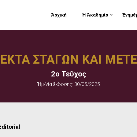
Ἀρχική
Ἡ Ἀκαδημία
Ἐνημέ
ΕΚΤΑ ΣΤΑΓΩΝ ΚΑΙ ΜΕΤ
2ο Τεῦχος
Ἡμ/νία ἔκδοσης: 30/05/2025
Editorial