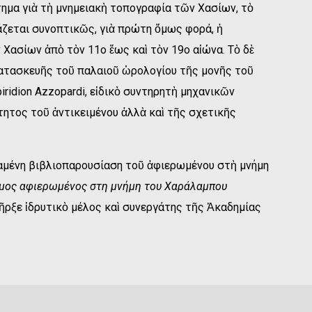
ημα γιὰ τὴ μνημειακὴ τοπογραφία τῶν Χασίων, τὸ
άζεται συνοπτικῶς, γιὰ πρώτη ὅμως φορά, ἡ
ασίων ἀπὸ τὸν 11ο ἕως καὶ τὸν 19ο αἰώνα. Τὸ δὲ
κατασκευῆς τοῦ παλαιοῦ ὡρολογίου τῆς μονῆς τοῦ
ridion Azzopardi, εἰδικὸ συντηρητὴ μηχανικῶν
τητος τοῦ ἀντικειμένου ἀλλὰ καὶ τῆς σχετικῆς
σταμένη βιβλιοπαρουσίαση τοῦ ἀφιερωμένου στὴ μνήμη
μος αφιερωμένος στη μνήμη του Χαράλαμπου
ῆρξε ἱδρυτικὸ μέλος καὶ συνεργάτης τῆς Ἀκαδημίας