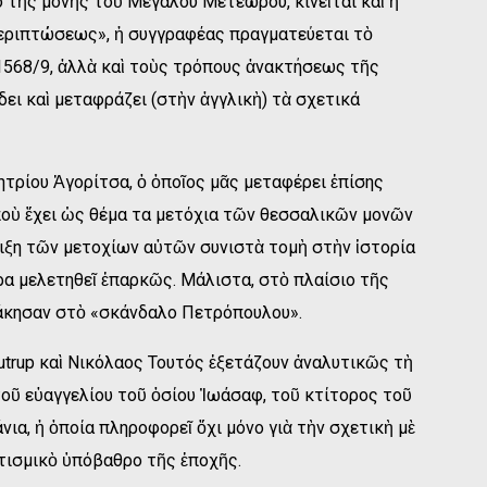
ο τῆς μονῆς τοῦ Μεγάλου Μετεώρου, κινεῖται καὶ ἡ
 περιπτώσεως», ἡ συγγραφέας πραγματεύεται τὸ
1568/9, ἀλλὰ καὶ τοὺς τρόπους ἀνακτήσεως τῆς
δει καὶ μεταφράζει (στὴν ἀγγλικὴ) τὰ σχετικά
ητρίου Ἀγορίτσα, ὁ ὁποῖος μᾶς μεταφέρει ἐπίσης
 ποὺ ἔχει ὡς θέμα τα μετόχια τῶν θεσσαλικῶν μονῶν
ιξη τῶν μετοχίων αὐτῶν συνιστὰ τομὴ στὴν ἱστορία
ρα μελετηθεῖ ἐπαρκῶς. Μάλιστα, στὸ πλαίσιο τῆς
άκησαν στὸ «σκάνδαλο Πετρόπουλου».
utrup καὶ Νικόλαος Τουτός ἐξετάζουν ἀναλυτικῶς τὴ
τοῦ εὐαγγελίου τοῦ ὁσίου Ἰωάσαφ, τοῦ κτίτορος τοῦ
α, ἡ ὁποία πληροφορεῖ ὄχι μόνο γιὰ τὴν σχετικὴ μὲ
ιτισμικὸ ὑπόβαθρο τῆς ἐποχῆς.