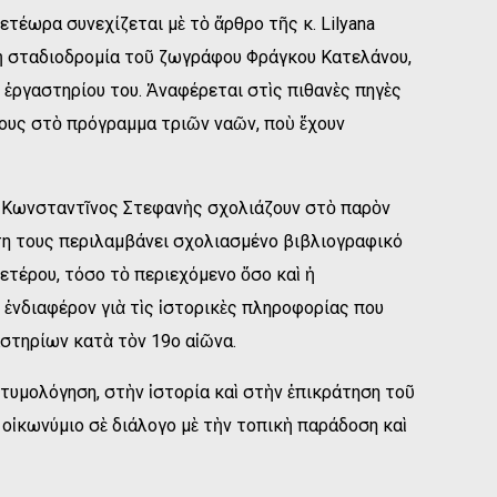
τέωρα συνεχίζεται μὲ τὸ ἄρθρο τῆς κ. Lilyana
 τὴ σταδιοδρομία τοῦ ζωγράφου Φράγκου Κατελάνου,
ἐργαστηρίου του. Ἀναφέρεται στὶς πιθανὲς πηγὲς
ους στὸ πρόγραμμα τριῶν ναῶν, ποὺ ἔχουν
 ὁ Κωνσταντῖνος Στεφανὴς σχολιάζουν στὸ παρὸν
τη τους περιλαμβάνει σχολιασμένο βιβλιογραφικό
ετέρου, τόσο τὸ περιεχόμενο ὅσο καὶ ἡ
 ἐνδιαφέρον γιὰ τὶς ἱστορικὲς πληροφορίας που
αστηρίων κατὰ τὸν 19ο αἰῶνα.
τυμολόγηση, στὴν ἱστορία καὶ στὴν ἐπικράτηση τοῦ
οἰκωνύμιο σὲ διάλογο μὲ τὴν τοπικὴ παράδοση καὶ