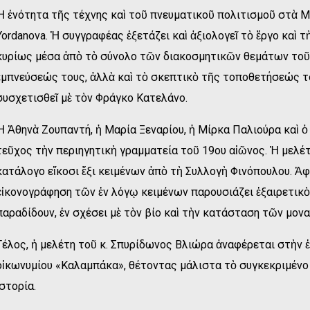
Ἡ ἑνότητα τῆς τέχνης καὶ τοῦ πνευματικοῦ πολιτισμοῦ στὰ Με
Yordanova. Ἡ συγγραφέας ἐξετάζει καὶ ἀξιολογεῖ τὸ ἔργο καὶ
κυρίως μέσα ἀπὸ τὸ σύνολο τῶν διακοσμητικῶν θεμάτων τοῦ 
ἐμπνεύσεώς τους, ἀλλὰ καὶ τὸ σκεπτικὸ τῆς τοποθετήσεώς τ
συσχετισθεῖ μὲ τὸν Φράγκο Κατελάνο.
Ἡ Ἀθηνὰ Ζουπαντή, ἡ Μαρία Ξεναρίου, ἡ Μίρκα Παλιούρα καὶ
τεῦχος τὴν περιηγητικὴ γραμματεία τοῦ 19ου αἰῶνος. Ἡ μελέ
κατάλογο εἴκοσι ἕξι κειμένων ἀπὸ τὴ Συλλογὴ Φινόπουλου. Ἀφ
εἰκονογράφηση τῶν ἐν λόγῳ κειμένων παρουσιάζει ἐξαιρετικὸ
παραδίδουν, ἐν σχέσει μὲ τὸν βίο καὶ τὴν κατάσταση τῶν μον
Τέλος, ἡ μελέτη τοῦ κ. Σπυρίδωνος Βλιώρα ἀναφέρεται στὴν ἐ
οἰκωνυμίου «Καλαμπάκα», θέτοντας μάλιστα τὸ συγκεκριμένο 
ἱστορία.