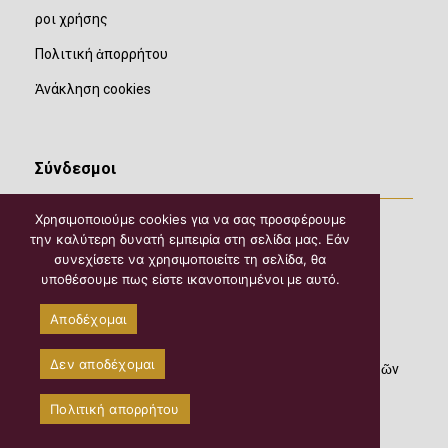
Ὅροι χρήσης
Πολιτική ἀπορρήτου
Ἀνάκληση cookies
Σύνδεσμοι
Χρησιμοποιούμε cookies για να σας προσφέρουμε
την καλύτερη δυνατή εμπειρία στη σελίδα μας. Εάν
συνεχίσετε να χρησιμοποιείτε τη σελίδα, θα
υποθέσουμε πως είστε ικανοποιημένοι με αυτό.
Αποδέχομαι
Δεν αποδέχομαι
©2026 Copyright
Μητροπολιτική Ἀκαδημία Θεολογικῶν
καί Ἱστορικῶν Μελετῶν Ἁγίων Μετεώρων
Πολιτική απορρήτου
Site by
Webstation