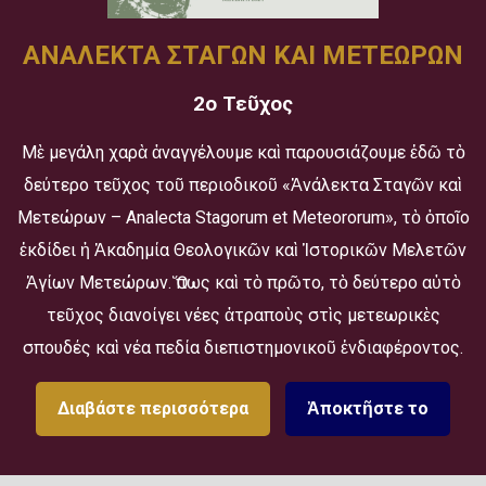
ΑΝΑΛΕΚΤΑ ΣΤΑΓΩΝ ΚΑΙ ΜΕΤΕΩΡΩΝ
2ο Τεῦχος
Μὲ μεγάλη χαρὰ ἀναγγέλουμε καὶ παρουσιάζουμε ἐδῶ τὸ
δεύτερο τεῦχος τοῦ περιοδικοῦ «Ἀνάλεκτα Σταγῶν καὶ
Μετεώρων – Analecta Stagorum et Meteororum», τὸ ὁποῖο
ἐκδίδει ἡ Ἀκαδημία Θεολογικῶν καὶ Ἱστορικῶν Μελετῶν
Ἁγίων Μετεώρων. Ὅπως καὶ τὸ πρῶτο, τὸ δεύτερο αὐτὸ
τεῦχος διανοίγει νέες ἀτραποὺς στὶς μετεωρικὲς
σπουδές καὶ νέα πεδία διεπιστημονικοῦ ἐνδιαφέροντος.
Διαβάστε περισσότερα
Ἀποκτῆστε το