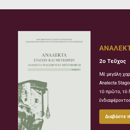
ΑΝΑΛΕΚΤ
2ο Τεῦχος
Μὲ μεγάλη χαρ
Analecta Stag
τὸ πρῶτο, τὸ 
ἐνδιαφέροντος
Διαβάστε 