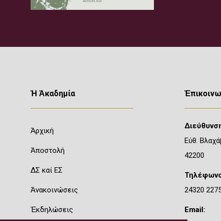
Ἡ Ἀκαδημία
Ἐπικοινω
Διεύθυνση
Ἀρχική
Εὐθ. Βλαχά
Ἀποστολή
42200
ΔΣ καί ΕΣ
Τηλέφωνο
Ἀνακοινώσεις
24320 227
Ἐκδηλώσεις
Email: