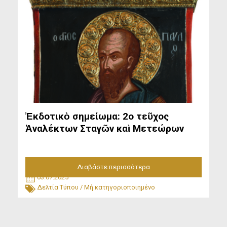
Ἐκδοτικὸ σημείωμα: 2ο τεῦχος
Ἀναλέκτων Σταγῶν καὶ Μετεώρων
Διαβάστε περισσότερα
03.07.2025
Δελτία Τύπου
/
Μή κατηγοριοποιημένο