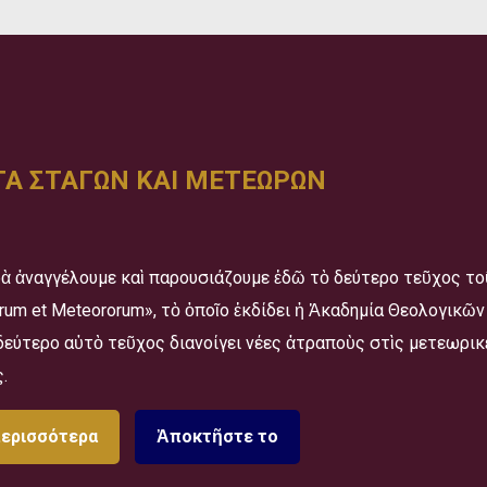
Α ΣΤΑΓΩΝ ΚΑΙ ΜΕΤΕΩΡΩΝ
ὰ ἀναγγέλουμε καὶ παρουσιάζουμε ἐδῶ τὸ δεύτερο τεῦχος τ
orum et Meteororum», τὸ ὁποῖο ἐκδίδει ἡ Ἀκαδημία Θεολογικ
δεύτερο αὐτὸ τεῦχος διανοίγει νέες ἀτραποὺς στὶς μετεωρικ
.
περισσότερα
Ἀποκτῆστε το