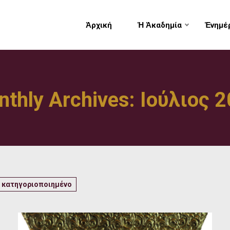
Ἀρχική
Ἡ Ἀκαδημία
Ἐνημέ
thly Archives: Ιούλιος 
 κατηγοριοποιημένο