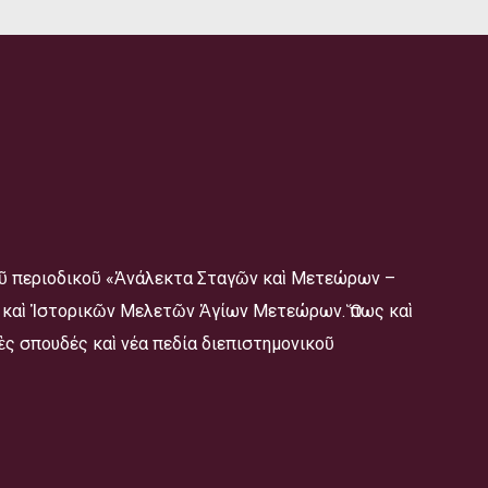
οῦ περιοδικοῦ «Ἀνάλεκτα Σταγῶν καὶ Μετεώρων –
ῶν καὶ Ἱστορικῶν Μελετῶν Ἁγίων Μετεώρων. Ὅπως καὶ
ὲς σπουδές καὶ νέα πεδία διεπιστημονικοῦ