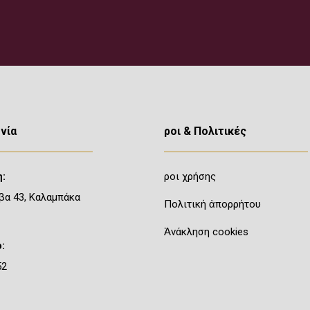
νία
Ὅροι & Πολιτικές
:
Ὅροι χρήσης
βα 43, Καλαμπάκα
Πολιτική ἀπορρήτου
Ἀνάκληση cookies
:
52