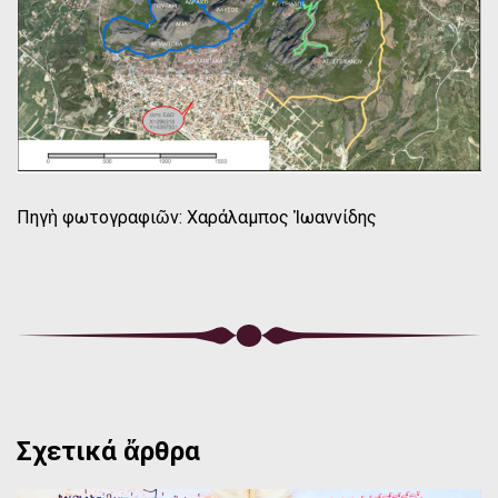
Πηγὴ φωτογραφιῶν: Χαράλαμπος Ἰωαννίδης
Σχετικά ἄρθρα