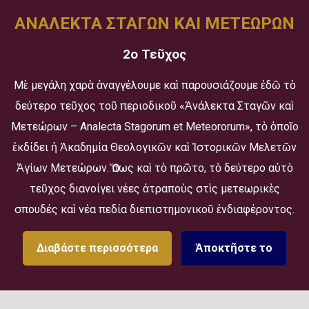
ΑΝΑΛΕΚΤΑ ΣΤΑΓΩΝ ΚΑΙ ΜΕΤΕΩΡΩΝ
2ο Τεῦχος
Μὲ μεγάλη χαρὰ ἀναγγέλουμε καὶ παρουσιάζουμε ἐδῶ τὸ
δεύτερο τεῦχος τοῦ περιοδικοῦ «Ἀνάλεκτα Σταγῶν καὶ
Μετεώρων – Analecta Stagorum et Meteororum», τὸ ὁποῖο
ἐκδίδει ἡ Ἀκαδημία Θεολογικῶν καὶ Ἱστορικῶν Μελετῶν
Ἁγίων Μετεώρων. Ὅπως καὶ τὸ πρῶτο, τὸ δεύτερο αὐτὸ
τεῦχος διανοίγει νέες ἀτραποὺς στὶς μετεωρικὲς
σπουδές καὶ νέα πεδία διεπιστημονικοῦ ἐνδιαφέροντος.
Διαβάστε περισσότερα
Ἀποκτῆστε το