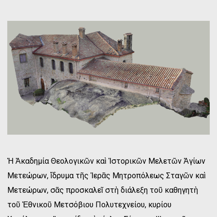
Ἡ Ἀκαδημία Θεολογικῶν καὶ Ἱστορικῶν Μελετῶν Ἁγίων
Μετεώρων, ἵδρυμα τῆς Ἱερᾶς Μητροπόλεως Σταγῶν καὶ
Μετεώρων, σᾶς προσκαλεῖ στὴ διάλεξη τοῦ καθηγητὴ
τοῦ Ἐθνικοῦ Μετσόβιου Πολυτεχνείου, κυρίου