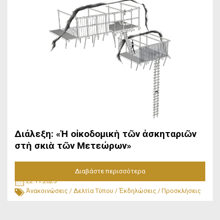
Διάλεξη: «Ἡ οἰκοδομικὴ τῶν ἀσκηταριῶν
στὴ σκιὰ τῶν Μετεώρων»
Διαβάστε περισσότερα
22.11.2025
Ἀνακοινώσεις
/
Δελτία Τύπου
/
Ἐκδηλώσεις
/
Προσκλήσεις