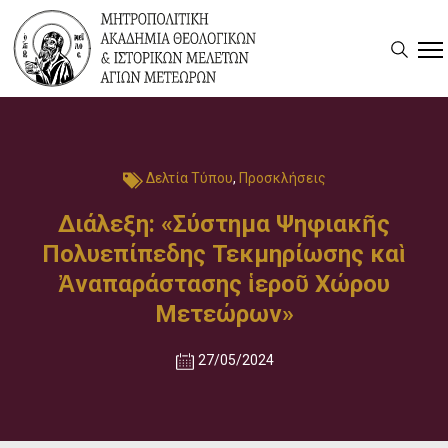
Δελτία Τύπου
,
Προσκλήσεις
Διάλεξη: «Σύστημα Ψηφιακῆς
Πολυεπίπεδης Τεκμηρίωσης καὶ
Ἀναπαράστασης ἱεροῦ Χώρου
Μετεώρων»
27/05/2024