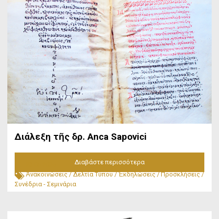
Διάλεξη τῆς δρ. Anca Sapovici
Διαβάστε περισσότερα
23.05.2026
Ἀνακοινώσεις
/
Δελτία Τύπου
/
Ἐκδηλώσεις
/
Προσκλήσεις
/
Συνέδρια - Σεμινάρια