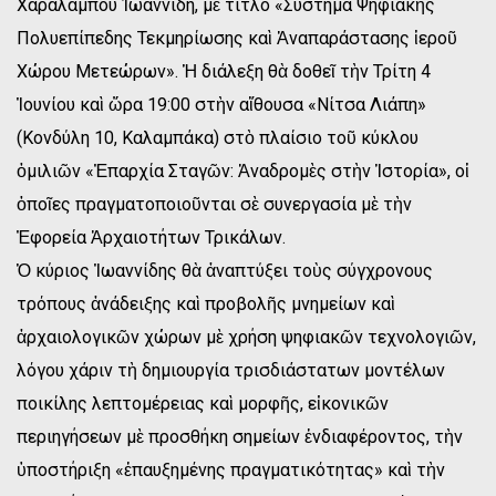
Χαράλαμπου Ἰωαννίδη, μὲ τίτλο «Σύστημα Ψηφιακῆς
Πολυεπίπεδης Τεκμηρίωσης καὶ Ἀναπαράστασης ἱεροῦ
Χώρου Μετεώρων». Ἡ διάλεξη θὰ δοθεῖ τὴν Τρίτη 4
Ἰουνίου καὶ ὥρα 19:00 στὴν αἴθουσα «Νίτσα Λιάπη»
(Κονδύλη 10, Καλαμπάκα) στὸ πλαίσιο τοῦ κύκλου
ὁμιλιῶν «Ἐπαρχία Σταγῶν: Ἀναδρομὲς στὴν Ἱστορία», οἱ
ὁποῖες πραγματοποιοῦνται σὲ συνεργασία μὲ τὴν
Ἐφορεία Ἀρχαιοτήτων Τρικάλων.
Ὁ κύριος Ἰωαννίδης θὰ ἀναπτύξει τοὺς σύγχρονους
τρόπους ἀνάδειξης καὶ προβολῆς μνημείων καὶ
ἀρχαιολογικῶν χώρων μὲ χρήση ψηφιακῶν τεχνολογιῶν,
λόγου χάριν τὴ δημιουργία τρισδιάστατων μοντέλων
ποικίλης λεπτομέρειας καὶ μορφῆς, εἰκονικῶν
περιηγήσεων μὲ προσθήκη σημείων ἐνδιαφέροντος, τὴν
ὑποστήριξη «ἐπαυξημένης πραγματικότητας» καὶ τὴν