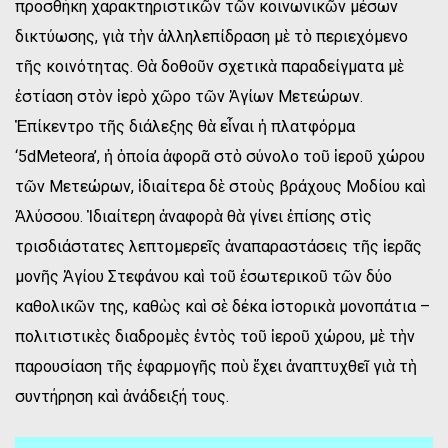
προσθήκη χαρακτηριστικῶν τῶν κοινωνικῶν μέσων
δικτύωσης, γιὰ τὴν ἀλληλεπίδραση μὲ τὸ περιεχόμενο
τῆς κοινότητας. Θὰ δοθοῦν σχετικὰ παραδείγματα μὲ
ἑστίαση στὸν ἱερὸ χῶρο τῶν Ἁγίων Μετεώρων.
Ἐπίκεντρο τῆς διάλεξης θὰ εἶναι ἡ πλατφόρμα
‘5dMeteora’, ἡ ὁποία ἀφορᾶ στὸ σύνολο τοῦ ἱεροῦ χώρου
τῶν Μετεώρων, ἰδιαίτερα δὲ στοὺς βράχους Μοδίου καὶ
Ἀλύσσου. Ἰδιαίτερη ἀναφορὰ θὰ γίνει ἐπίσης στὶς
τρισδιάστατες λεπτομερεῖς ἀναπαραστάσεις τῆς ἱερᾶς
μονῆς Ἁγίου Στεφάνου καὶ τοῦ ἐσωτερικοῦ τῶν δύο
καθολικῶν της, καθὼς καὶ σὲ δέκα ἱστορικὰ μονοπάτια –
πολιτιστικὲς διαδρομὲς ἐντὸς τοῦ ἱεροῦ χώρου, μὲ τὴν
παρουσίαση τῆς ἐφαρμογῆς ποὺ ἔχει ἀναπτυχθεῖ γιὰ τὴ
συντήρηση καὶ ἀνάδειξή τους.