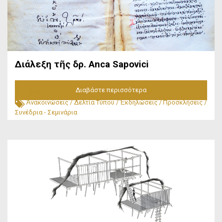
Διάλεξη τῆς δρ. Anca Sapovici
Διαβάστε περισσότερα
23.05.2026
Ἀνακοινώσεις
/
Δελτία Τύπου
/
Ἐκδηλώσεις
/
Προσκλήσεις
/
Συνέδρια - Σεμινάρια