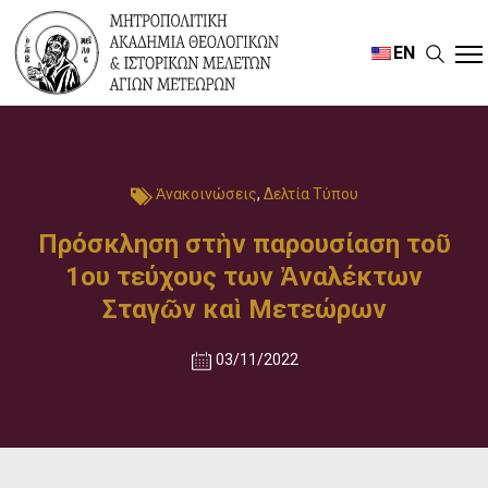
EN
Ἀνακοινώσεις
,
Δελτία Τύπου
Πρόσκληση στὴν παρουσίαση τοῦ
1ου τεύχους των Ἀναλέκτων
Σταγῶν καὶ Μετεώρων
03/11/2022