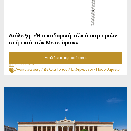
Διάλεξη: «Ἡ οἰκοδομικὴ τῶν ἀσκηταριῶν
στὴ σκιὰ τῶν Μετεώρων»
Διαβάστε περισσότερα
22.11.2025
Ἀνακοινώσεις
/
Δελτία Τύπου
/
Ἐκδηλώσεις
/
Προσκλήσεις