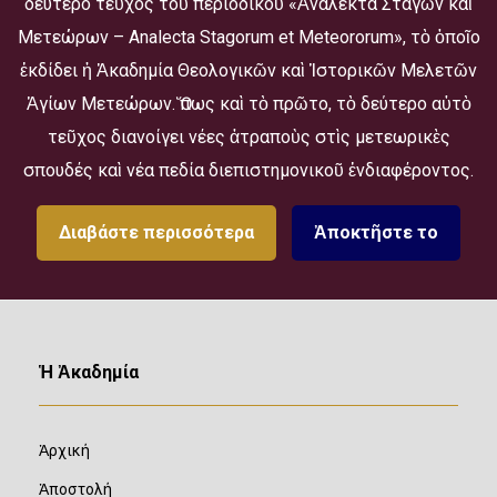
δεύτερο τεῦχος τοῦ περιοδικοῦ «Ἀνάλεκτα Σταγῶν καὶ
Μετεώρων – Analecta Stagorum et Meteororum», τὸ ὁποῖο
ἐκδίδει ἡ Ἀκαδημία Θεολογικῶν καὶ Ἱστορικῶν Μελετῶν
Ἁγίων Μετεώρων. Ὅπως καὶ τὸ πρῶτο, τὸ δεύτερο αὐτὸ
τεῦχος διανοίγει νέες ἀτραποὺς στὶς μετεωρικὲς
σπουδές καὶ νέα πεδία διεπιστημονικοῦ ἐνδιαφέροντος.
Διαβάστε περισσότερα
Ἀποκτῆστε το
Ἡ Ἀκαδημία
Ἀρχική
Ἀποστολή