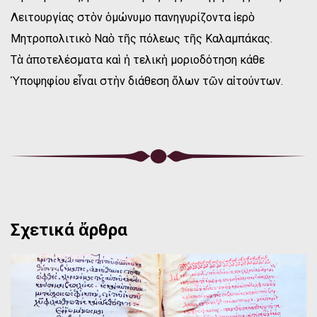
Λειτουργίας στὸν ὁμώνυμο πανηγυρίζοντα ἱερὸ
Μητροπολιτικὸ Ναὸ τῆς πόλεως τῆς Καλαμπάκας.
Τὰ ἀποτελέσματα καὶ ἡ τελικὴ μοριοδότηση κάθε
Ὑποψηφίου εἶναι στὴν διάθεση ὅλων τῶν αἰτούντων.
Σχετικά ἄρθρα