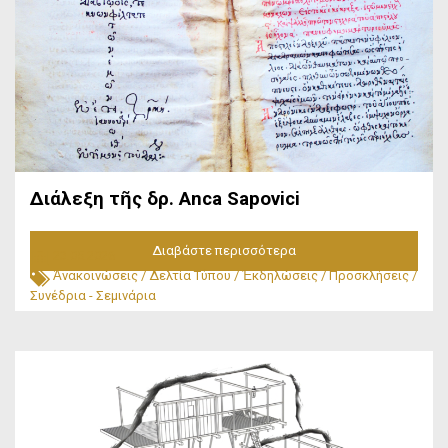
Διάλεξη τῆς δρ. Anca Sapovici
Διαβάστε περισσότερα
23.05.2026
Ἀνακοινώσεις
/
Δελτία Τύπου
/
Ἐκδηλώσεις
/
Προσκλήσεις
/
Συνέδρια - Σεμινάρια