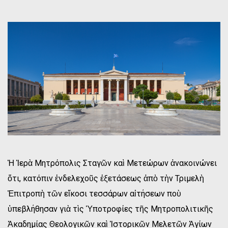
Ἡ Ἱερὰ Μητρόπολις Σταγῶν καὶ Μετεώρων ἀνακοινώνει
ὅτι, κατόπιν ἐνδελεχοῦς ἐξετάσεως ἀπὸ τὴν Τριμελὴ
Ἐπιτροπὴ τῶν εἴκοσι τεσσάρων αἰτήσεων ποὺ
ὑπεβλήθησαν γιὰ τὶς Ὑποτροφίες τῆς Μητροπολιτικῆς
Ἀκαδημίας Θεολογικῶν καὶ Ἱστορικῶν Μελετῶν Ἁγίων