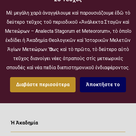
Μὲ μεγάλη χαρὰ ἀναγγέλουμε καὶ παρουσιάζουμε ἐδῶ τὸ
δεύτερο τεῦχος τοῦ περιοδικοῦ «Ἀνάλεκτα Σταγῶν καὶ
Μετεώρων – Analecta Stagorum et Meteororum», τὸ ὁποῖο
ἐκδίδει ἡ Ἀκαδημία Θεολογικῶν καὶ Ἱστορικῶν Μελετῶν
Ἁγίων Μετεώρων. Ὅπως καὶ τὸ πρῶτο, τὸ δεύτερο αὐτὸ
τεῦχος διανοίγει νέες ἀτραποὺς στὶς μετεωρικὲς
σπουδές καὶ νέα πεδία διεπιστημονικοῦ ἐνδιαφέροντος.
Διαβάστε περισσότερα
Ἀποκτῆστε το
Ἡ Ἀκαδημία