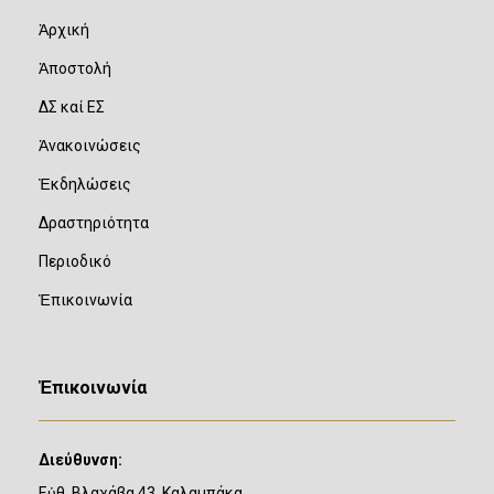
Ἀρχική
Ἀποστολή
ΔΣ καί ΕΣ
Ἀνακοινώσεις
Ἐκδηλώσεις
Δραστηριότητα
Περιοδικό
Ἐπικοινωνία
Ἐπικοινωνία
Διεύθυνση:
Εὐθ. Βλαχάβα 43, Καλαμπάκα