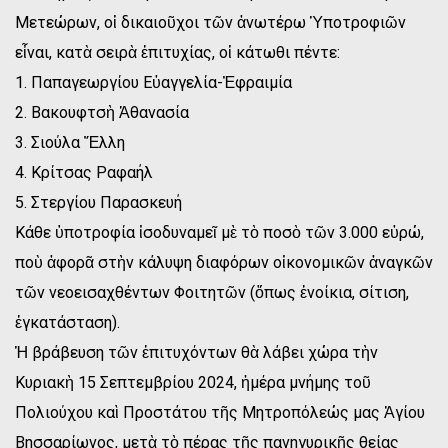
Μετεώρων, οἱ δικαιοῦχοι τῶν ἀνωτέρω Ὑποτροφιῶν
εἶναι, κατὰ σειρὰ ἐπιτυχίας, οἱ κάτωθι πέντε:
1. Παπαγεωργίου Εὐαγγελία-Ἐφραιμία
2. Βακουφτσὴ Ἀθανασία
3. Σιούλα Ἔλλη
4. Κρίτσας Ραφαήλ
5. Στεργίου Παρασκευή
Κάθε ὑποτροφία ἰσοδυναμεῖ μὲ τὸ ποσὸ τῶν 3.000 εὐρώ,
ποὺ ἀφορᾶ στὴν κάλυψη διαφόρων οἰκονομικῶν ἀναγκῶν
τῶν νεοεισαχθέντων Φοιτητῶν (ὅπως ἐνοίκια, σίτιση,
ἐγκατάσταση).
Ἡ βράβευση τῶν ἐπιτυχόντων θὰ λάβει χώρα τὴν
Κυριακὴ 15 Σεπτεμβρίου 2024, ἡμέρα μνήμης τοῦ
Πολιούχου καὶ Προστάτου τῆς Μητροπόλεώς μας Ἁγίου
Βησσαρίωνος, μετὰ τὸ πέρας τῆς πανηγυρικῆς θείας