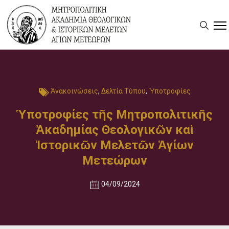
Ἀνακοινώσεις
,
Δελτία Τύπου
,
Ὑποτροφίες
Ὑποτροφίες τῆς Μητροπολιτικῆς
Ἀκαδημίας Θεολογικῶν καὶ
Ἱστορικῶν Μελετῶν Ἁγίων
Μετεώρων
04/09/2024