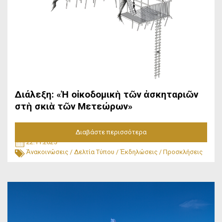
Διάλεξη: «Ἡ οἰκοδομικὴ τῶν ἀσκηταριῶν
στὴ σκιὰ τῶν Μετεώρων»
Διαβάστε περισσότερα
22.11.2025
Ἀνακοινώσεις
/
Δελτία Τύπου
/
Ἐκδηλώσεις
/
Προσκλήσεις