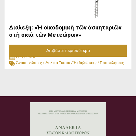
Διάλεξη: «Ἡ οἰκοδομικὴ τῶν ἀσκηταριῶν
στὴ σκιὰ τῶν Μετεώρων»
Διαβάστε περισσότερα
22.11.2025
Ἀνακοινώσεις
/
Δελτία Τύπου
/
Ἐκδηλώσεις
/
Προσκλήσεις