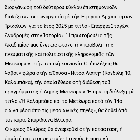
διοργάνωση τοῦ δεύτερου κύκλου ἐπιστημονικῶν
διαλέξεων, σὲ συνεργασία μὲ τὴν Ἐφορεία Ἀρχαιοτήτων
Τρικάλων, γιὰ τὸ ἔτος 2025 μὲ τίτλο «Επαρχία Σταγών:
Ἀναδρομὲς στὴν Ἱστορία». Ἡ πρωτοβουλία τῆς
Ἀκαδημίας μας ἔχει ὡς στόχο τὴν προβολὴ τῆς
πνευματικῆς καὶ πολιτιστικῆς κληρονομιᾶς τῶν
Μετεώρων στὴν τοπικὴ κοινωνία. Οἱ διαλέξεις θὰ
λάβουν χώρα στὴν αἴθουσα «Νίτσα Λιάπη» (Κονδύλη 10,
Καλαμπάκα), τὴν ὁποία ἔθεσε στὴ διάθεση τοῦ
προγράμματος ὁ Δῆμος Μετεώρων. Ἡ πρώτη διάλεξη, μὲ
τίτλο «Ἡ Καλαμπάκα καὶ τὰ Μετέωρα κατὰ τὸν 14ο
αἰώνα μέσα ἀπὸ τὶς μεσαιωνικὲς πηγές», θὰ δοθεῖ ἀπὸ
τὸν κύριο Σπυρίδωνα Βλιώρα.
Ὁ κύριος Βλιώρας θὰ ἀναφερθεῖ στὴν κατάσταση, ἡ
ὁποία ἐπικρατοῦσε στοὺς Σταγοὺς (σημερινὴ