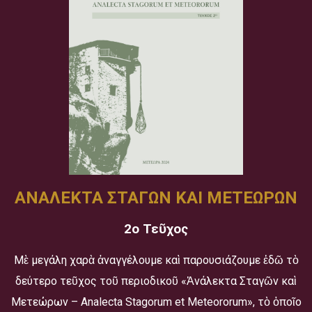
ΑΝΑΛΕΚΤΑ ΣΤΑΓΩΝ ΚΑΙ ΜΕΤΕΩΡΩΝ
2ο Τεῦχος
Μὲ μεγάλη χαρὰ ἀναγγέλουμε καὶ παρουσιάζουμε ἐδῶ τὸ
δεύτερο τεῦχος τοῦ περιοδικοῦ «Ἀνάλεκτα Σταγῶν καὶ
Μετεώρων – Analecta Stagorum et Meteororum», τὸ ὁποῖο