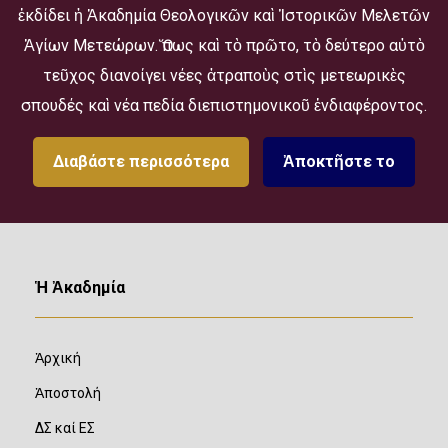
ἐκδίδει ἡ Ἀκαδημία Θεολογικῶν καὶ Ἱστορικῶν Μελετῶν
Ἁγίων Μετεώρων. Ὅπως καὶ τὸ πρῶτο, τὸ δεύτερο αὐτὸ
τεῦχος διανοίγει νέες ἀτραποὺς στὶς μετεωρικὲς
σπουδές καὶ νέα πεδία διεπιστημονικοῦ ἐνδιαφέροντος.
Διαβάστε περισσότερα
Ἀποκτῆστε το
Ἡ Ἀκαδημία
Ἀρχική
Ἀποστολή
ΔΣ καί ΕΣ