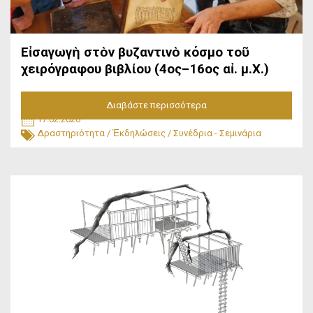
Εἰσαγωγὴ στὸν βυζαντινὸ κόσμο τοῦ
χειρόγραφου βιβλίου (4ος–16ος αἰ. μ.Χ.)
Διαβάστε περισσότερα
17.02.2026
Δραστηριότητα
/
Ἐκδηλώσεις
/
Συνέδρια - Σεμινάρια