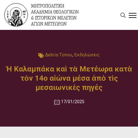
Δελτία Τύπου
,
Ἐκδηλώσεις
Ἡ Καλαμπάκα καὶ τὰ Μετέωρα κατὰ
τὸν 14ο αἰώνα μέσα ἀπὸ τὶς
μεσαιωνικὲς πηγές
17/01/2025