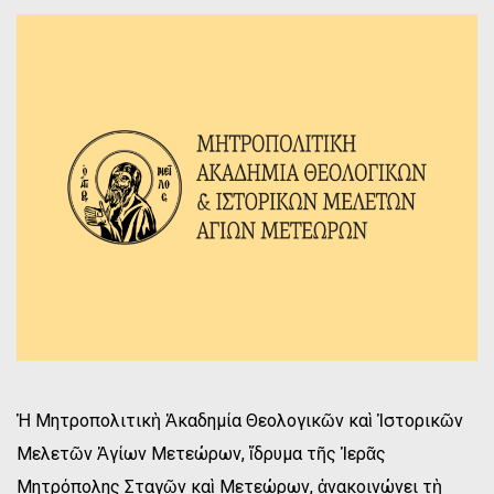
Ἡ Μητροπολιτικὴ Ἀκαδημία Θεολογικῶν καὶ Ἱστορικῶν
Μελετῶν Ἁγίων Μετεώρων, ἵδρυμα τῆς Ἱερᾶς
Μητρόπολης Σταγῶν καὶ Μετεώρων, ἀνακοινώνει τὴ