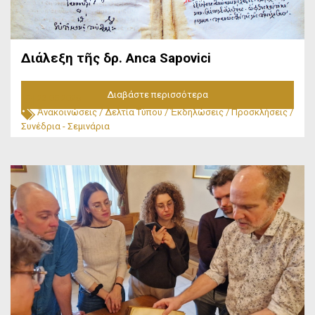
Διάλεξη τῆς δρ. Anca Sapovici
Διαβάστε περισσότερα
23.05.2026
Ἀνακοινώσεις
/
Δελτία Τύπου
/
Ἐκδηλώσεις
/
Προσκλήσεις
/
Συνέδρια - Σεμινάρια