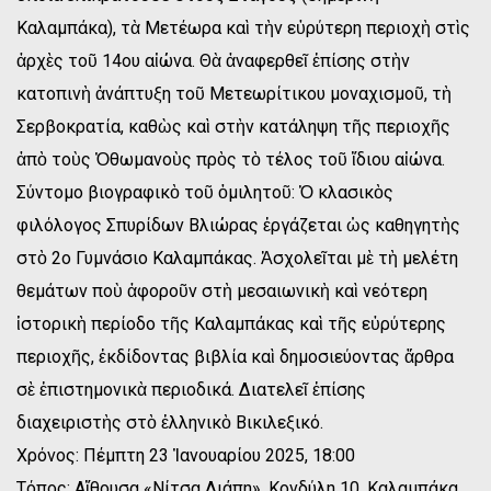
Καλαμπάκα), τὰ Μετέωρα καὶ τὴν εὐρύτερη περιοχὴ στὶς
ἀρχὲς τοῦ 14ου αἰώνα. Θὰ ἀναφερθεῖ ἐπίσης στὴν
κατοπινὴ ἀνάπτυξη τοῦ Μετεωρίτικου μοναχισμοῦ, τὴ
Σερβοκρατία, καθὼς καὶ στὴν κατάληψη τῆς περιοχῆς
ἀπὸ τοὺς Ὀθωμανοὺς πρὸς τὸ τέλος τοῦ ἴδιου αἰώνα.
Σύντομο βιογραφικὸ τοῦ ὁμιλητοῦ: Ὁ κλασικὸς
φιλόλογος Σπυρίδων Βλιώρας ἐργάζεται ὡς καθηγητὴς
στὸ 2ο Γυμνάσιο Καλαμπάκας. Ἀσχολεῖται μὲ τὴ μελέτη
θεμάτων ποὺ ἀφοροῦν στὴ μεσαιωνικὴ καὶ νεότερη
ἱστορικὴ περίοδο τῆς Καλαμπάκας καὶ τῆς εὐρύτερης
περιοχῆς, ἐκδίδοντας βιβλία καὶ δημοσιεύοντας ἄρθρα
σὲ ἐπιστημονικὰ περιοδικά. Διατελεῖ ἐπίσης
διαχειριστὴς στὸ ἑλληνικὸ Βικιλεξικό.
Χρόνος: Πέμπτη 23 Ἰανουαρίου 2025, 18:00
Τόπος: Αἴθουσα «Νίτσα Λιάπη», Κονδύλη 10, Καλαμπάκα